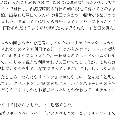
LAに行ったことがあります。あまりに頻繁に行ったので、現
ライトで離日し、西海岸時間の当日の朝に現地に着いてそのま
ロ泊、出発した翌日の夕方には帰国できます。現地で寝ないの
ました。帰国してT-CATから事務所までタクシーに乗ったと
、「荷物それだけ？さすが旅慣れた人は違うねえ。」と目を真ん
。
ニカの同じホテルを定宿にしていたのですが（サンタモニカの
、それだけの頻度で利用すると、いつからかフロントマンが顔
してくれるようになりました。一軒家なのでベッドルームが何
しで、そりゃあ観光で利用すれば天国なのでしょうが、こちら
早朝にホテルを出て、深夜に帰ってくるだけです。しかもやた
たところ、なんだかリアクションがおかしい。なんだ？と思っ
んでも、クリントン元大統領がモニカ・ルインスキーと例の有
だそうです（しかもお忍びだったにもかかわらず、ホテルの中
う目で見られました。いい迷惑でした。
所のホームページに、「ワタナベモニカ」というキーワードで