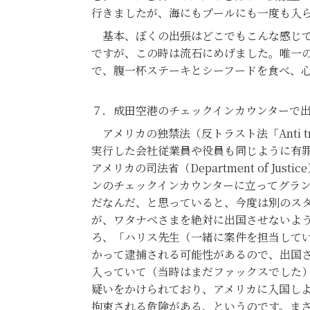
行きましたが、海にもプールにも一度も入
基本、ぼくの出張はどこでもこんな感じで
ですが、この時は流石にめげました。唯一
で、腹一杯ステーキとシーフードを食べ、
７．成田空港のチェックインカウンターで
アメリカの独禁法（反トラスト法「Anti 
実行した会社従業員や役員も同じように有
アメリカの司法省（Department of
ンのチェックインカウンターに立ってグラ
だなんだ、と思っていると、今度は別のス
が、ワタナベさまを絶対に出国させないよ
ろ、「ハリス先生（一緒に案件を担当して
かって逮捕される可能性があるので、出国
入っていて（当時はまだファックスでした
疑いをかけられており、アメリカに入国し
拘束される危険がある、というのです。ま