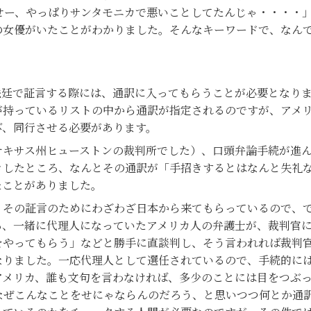
せー、やっぱりサンタモニカで悪いことしてたんじゃ・・・・
の女優がいたことがわかりました。そんなキーワードで、なん
廷で証言する際には、通訳に入ってもらうことが必要となりま
が持っているリストの中から通訳が指定されるのですが、アメ
び、同行させる必要があります。
キサス州ヒューストンの裁判所でした）、口頭弁論手続が進ん
きしたところ、なんとその通訳が「手招きするとはなんと失礼
たことがありました。
その証言のためにわざわざ日本から来てもらっているので、で
ろ、一緒に代理人になっていたアメリカ人の弁護士が、裁判官
をやってもらう」などと勝手に直談判し、そう言われれば裁判
なりました。一応代理人として選任されているので、手続的に
カ、誰も文句を言わなければ、多少のことには目をつぶってしまいます。
自分はなぜこんなことをせにゃならんのだろう、と思いつつ何とか