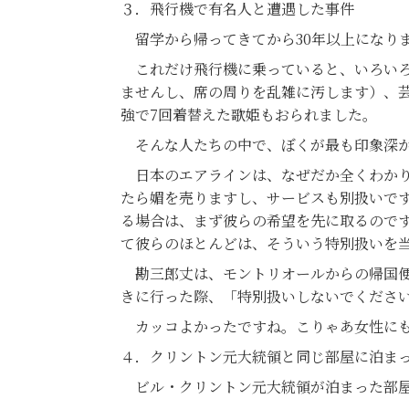
３．飛行機で有名人と遭遇した事件
留学から帰ってきてから30年以上になり
これだけ飛行機に乗っていると、いろいろ
ませんし、席の周りを乱雑に汚します）、芸
強で7回着替えた歌姫もおられました。
そんな人たちの中で、ぼくが最も印象深か
日本のエアラインは、なぜだか全くわかり
たら媚を売りますし、サービスも別扱いで
る場合は、まず彼らの希望を先に取るので
て彼らのほとんどは、そういう特別扱いを
勘三郎丈は、モントリオールからの帰国便
きに行った際、「特別扱いしないでくださ
カッコよかったですね。こりゃあ女性にも
４．クリントン元大統領と同じ部屋に泊ま
ビル・クリントン元大統領が泊まった部屋