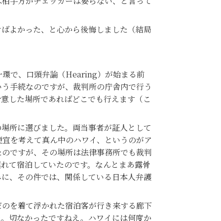
は相手方がチェッカーは要らない、と言って
ばよかった、と心から後悔しました（結局
一環で、口頭弁論（Hearing）が始まる前
いう手続なのですが、裁判所の庁舎内で行う
合意した場所であればどこでも行えます（こ
場所に選びました。両当事者が証人として
便宜を考えて真ん中のハワイ、というのがア
たのですが、その場所は法律事務所でも裁判
連れて宿泊していたのです。なんとまあ露骨
みに、その件では、関係している日本人弁護
のを着て浮かれた宿泊客が行き来する廊下
た。切なかったですねえ。ハワイには何度か