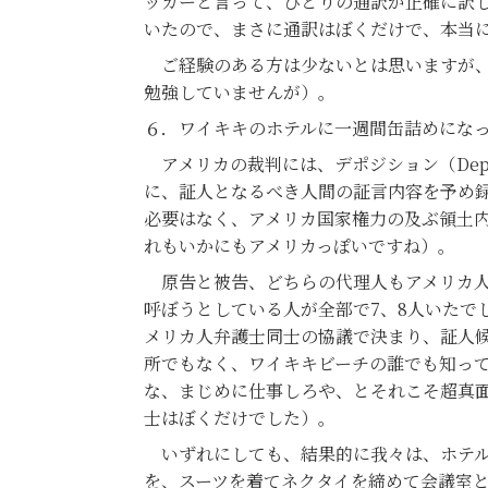
ッカーと言って、ひとりの通訳が正確に訳
いたので、まさに通訳はぼくだけで、本当
ご経験のある方は少ないとは思いますが、
勉強していませんが）。
６．ワイキキのホテルに一週間缶詰めにな
アメリカの裁判には、デポジション（Deposi
に、証人となるべき人間の証言内容を予め
必要はなく、アメリカ国家権力の及ぶ領土
れもいかにもアメリカっぽいですね）。
原告と被告、どちらの代理人もアメリカ人
呼ぼうとしている人が全部で7、8人いたで
メリカ人弁護士同士の協議で決まり、証人
所でもなく、ワイキキビーチの誰でも知っ
な、まじめに仕事しろや、とそれこそ超真
士はぼくだけでした）。
いずれにしても、結果的に我々は、ホテル
を、スーツを着てネクタイを締めて会議室