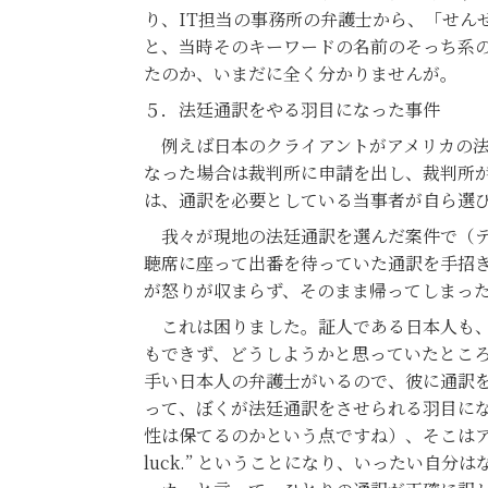
り、IT担当の事務所の弁護士から、「せん
と、当時そのキーワードの名前のそっち系
たのか、いまだに全く分かりませんが。
５．法廷通訳をやる羽目になった事件
例えば日本のクライアントがアメリカの法
なった場合は裁判所に申請を出し、裁判所
は、通訳を必要としている当事者が自ら選
我々が現地の法廷通訳を選んだ案件で（テ
聴席に座って出番を待っていた通訳を手招
が怒りが収まらず、そのまま帰ってしまっ
これは困りました。証人である日本人も、
もできず、どうしようかと思っていたとこ
手い日本人の弁護士がいるので、彼に通訳
って、ぼくが法廷通訳をさせられる羽目に
性は保てるのかという点ですね）、そこはアメリ
luck.” ということになり、いったい