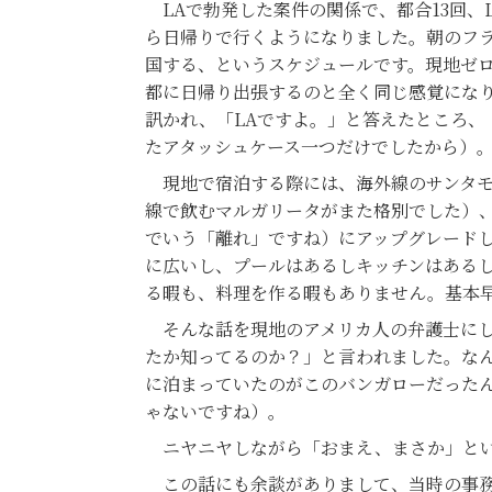
LAで勃発した案件の関係で、都合13回、
ら日帰りで行くようになりました。朝のフ
国する、というスケジュールです。現地ゼ
都に日帰り出張するのと全く同じ感覚になり
訊かれ、「LAですよ。」と答えたところ
たアタッシュケース一つだけでしたから）
現地で宿泊する際には、海外線のサンタモ
線で飲むマルガリータがまた格別でした）
でいう「離れ」ですね）にアップグレード
に広いし、プールはあるしキッチンはある
る暇も、料理を作る暇もありません。基本
そんな話を現地のアメリカ人の弁護士にし
たか知ってるのか？」と言われました。な
に泊まっていたのがこのバンガローだったん
ゃないですね）。
ニヤニヤしながら「おまえ、まさか」とい
この話にも余談がありまして、当時の事務