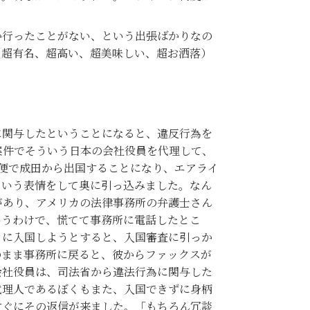
行ったことがない、という出張ばかりなの
（超有名、超高い、超美味しい、超お洒落）
行為に関与したということになると、違反行為を
案件でそういう日本の会社役員を代理して、
午前の便で成田から出国することになり、エアライ
という表情をして奥に引っ込みました。なん
があり、アメリカの法律事務所の弁護士さん
いうわけで、慌てて事務所に電話したとこ
カに入国しようとすると、入国審査に引っか
のまま事務所に戻ると、彼からファックスが
会社役員は、司法省から違法行為に関与した
代理人であるぼくもまた、入国できずに身柄
すぐにその返信が来ました。「もちろん冗談