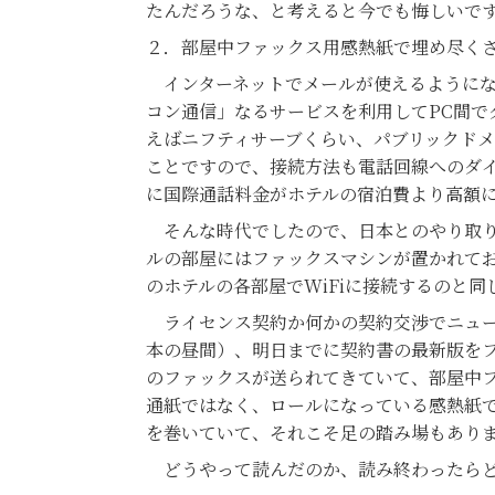
たんだろうな、と考えると今でも悔しいで
２．部屋中ファックス用感熱紙で埋め尽く
インターネットでメールが使えるようにな
コン通信」なるサービスを利用してPC間
えばニフティサーブくらい、パブリックドメ
ことですので、接続方法も電話回線へのダ
に国際通話料金がホテルの宿泊費より高額
そんな時代でしたので、日本とのやり取り
ルの部屋にはファックスマシンが置かれて
のホテルの各部屋でWiFiに接続するのと
ライセンス契約か何かの契約交渉でニュー
本の昼間）、明日までに契約書の最新版を
のファックスが送られてきていて、部屋中
通紙ではなく、ロールになっている感熱紙
を巻いていて、それこそ足の踏み場もあり
どうやって読んだのか、読み終わったらど