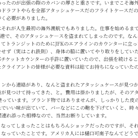
ったのが出張の際のカバンの厚さと重さです。いまでこそ海外
のドラフトやらを全部アタッシュケースだのフライトケースだ
歩く必要がありました。
それが人生最初の海外渡航でもありました。仕事を始めるまで
空港で、そのアタッシュケ―スを盗まれてしまったのです。な
てトランジットのためにJFKのエアラインのカウンターに立
をせず（実はこれ鉄則）、身体の脇に置いてやり取りをしてい
部チケットカウンターの手許に置いていたので、出張を続ける
たクライアントの皆様が必要な資料は総てお持ちになっていた
ンから連絡があり、なんと盗まれたアタッシュケースが見つか
員が見つけて持ってきた、と。費用は掛かりましたが、そのア
使っています。ブランド物ではありませんが、しっかりした皮
れでいい味が出ていて、バーなどにこの鞄を下げていくと、時
間連れ添った相棒なので、当然お断りしています。
なってしまったことはもちろんショックだったのですが、それ
くなっていたことです。アメリカ人には樋口可南子なんてどう