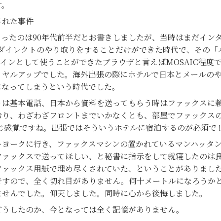
す。
された事件
ったのは90年代前半だとお書きしましたが、当時はまだイン
でダイレクトのやり取りをすることだけができた時代で、その「
インとして使うことができたブラウザと言えばMOSAIC程度
イヤルアップでした。海外出張の際にホテルで日本とメールの
になってしまうという時代でした。
は基本電話、日本から資料を送ってもらう時はファックスに頼
おり、わざわざフロントまでいかなくとも、部屋でファックス
同じ感覚ですね。出張ではそういうホテルに宿泊するのが必須で
ヨークに行き、ファックスマシンの置かれているマンハッタン
ファックスで送ってほしい、と秘書に指示をして就寝したのは
ファックス用紙で埋め尽くされていた、ということがありまし
ですので、全く切れ目がありません。何十メートルになろうか
ませんでした。仰天しました。同時に心から後悔しました。
うしたのか、今となっては全く記憶がありません。