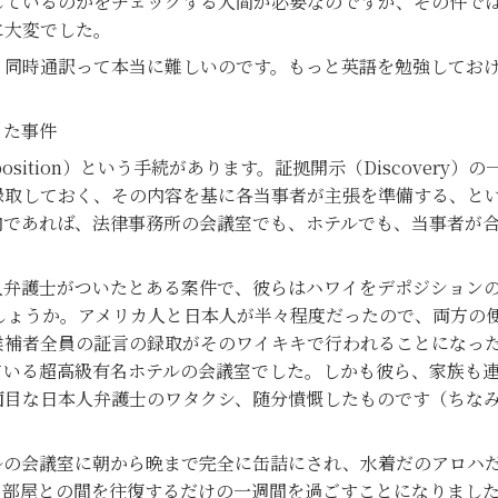
しているのかをチェックする人間が必要なのですが、その件で
に大変でした。
同時通訳って本当に難しいのです。もっと英語を勉強しておけ
った事件
tion）という手続があります。証拠開示（Discovery）の
録取しておく、その内容を基に各当事者が主張を準備する、と
内であれば、法律事務所の会議室でも、ホテルでも、当事者が
弁護士がついたとある案件で、彼らはハワイをデポジションの
しょうか。アメリカ人と日本人が半々程度だったので、両方の
候補者全員の証言の録取がそのワイキキで行われることになっ
ている超高級有名ホテルの会議室でした。しかも彼ら、家族も
面目な日本人弁護士のワタクシ、随分憤慨したものです（ちな
の会議室に朝から晩まで完全に缶詰にされ、水着だのアロハだ
と部屋との間を往復するだけの一週間を過ごすことになりまし