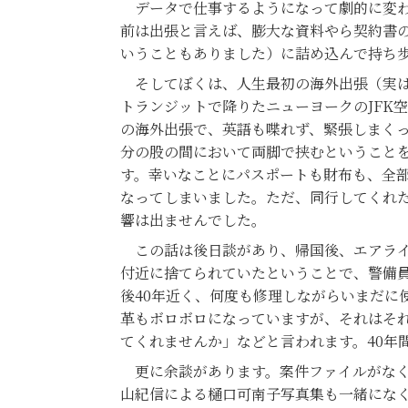
データで仕事するようになって劇的に変わ
前は出張と言えば、膨大な資料やら契約書
いうこともありました）に詰め込んで持ち
そしてぼくは、人生最初の海外出張（実は
トランジットで降りたニューヨークのJFK
の海外出張で、英語も喋れず、緊張しまくっ
分の股の間において両脚で挟むということ
す。幸いなことにパスポートも財布も、全
なってしまいました。ただ、同行してくれ
響は出ませんでした。
この話は後日談があり、帰国後、エアライ
付近に捨てられていたということで、警備
後40年近く、何度も修理しながらいまだに
革もボロボロになっていますが、それはそ
てくれませんか」などと言われます。40年
更に余談があります。案件ファイルがなく
山紀信による樋口可南子写真集も一緒にな