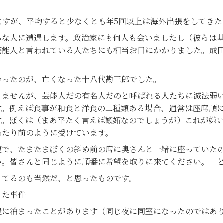
ますが、平均すると少なくとも年5回以上は海外出張をしてきた
な人に遭遇します。政治家にも何人も会いましたし（彼らは基
能人と言われている人たちにも相当お目にかかりました。成田
ったのが、亡くなった十八代勘三郎でした。
ませんが、芸能人だの有名人だのと呼ばれる人たちに滅法弱い
す。例えば食事が和食と洋食の二種類ある場合、通常は座席順
す。ぼくは（まあ平たく言えば嫉妬なのでしょうが）これが嫌
当たり前のように受けています。
で、たまたまぼくの斜め前の席に奥さんと一緒に座っていたの
い。皆さんと同じように順番に希望を取りに来てください。」
てるのも当然だ、と思ったものです。
った事件
に泊まったことがあります（同じ夜に同室になったのではあ