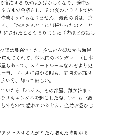
地で宿泊するのがばかばかしくなり、途中か
ま夕方まで会議をし、その夜のフライトで帰
で時差ボケにもなりません。最後の頃は、京
ころ、「お客さんどこに出張だったの？」と
丸にされたこともありました（先ほどお話し
夕陽は最高でした。夕焼けを観ながら海岸
を覚えてくれて、敷地内のバンガロー（日本
部屋もあって、スイートルームなんぞより更
は仕事、プールに浸かる暇も、庭園を散策す
ら広い分、却って寂しい。
ていたら「ハジメ、その部屋、誰が泊まっ
名なスキャンダルを起こした際、いつも一緒
も外もSPで溢れていたとか。全然お忍びじ
アクセスする人がやたら増えた時期があ