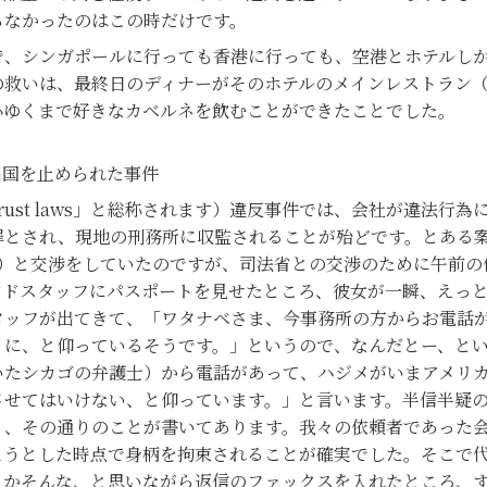
らなかったのはこの時だけです。
、シンガポールに行っても香港に行っても、空港とホテルしか
の救いは、最終日のディナーがそのホテルのメインレストラン
心ゆくまで好きなカベルネを飲むことができたことでした。
出国を止められた事件
trust laws」と総称されます）違反事件では、会社が違法
罪とされ、現地の刑務所に収監されることが殆どです。とある
 Justice）と交渉をしていたのですが、司法省との交渉のために
ンドスタッフにパスポートを見せたところ、彼女が一瞬、えっ
タッフが出てきて、「ワタナベさま、今事務所の方からお電話
うに、と仰っているそうです。」というので、なんだとー、と
いたシカゴの弁護士）から電話があって、ハジメがいまアメリ
させてはいけない、と仰っています。」と言います。半信半疑
）、その通りのことが書いてあります。我々の依頼者であった
ようとした時点で身柄を拘束されることが確実でした。そこで
さかそんな、と思いながら返信のファックスを入れたところ、